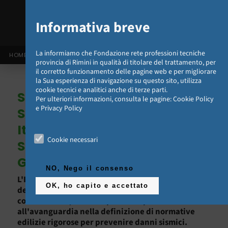
Informativa breve
La informiamo che Fondazione rete professioni tecniche
HOME
provincia di Rimini in qualità di titolare del trattamento, per
il corretto funzionamento delle pagine web e per migliorare
la Sua esperienza di navigazione su questo sito, utilizza
cookie tecnici e analitici anche di terze parti.
Sotto il Segno della
Per ulteriori informazioni, consulta le pagine:
Cookie Policy
e
Privacy Policy
Sicurezza: Normative
Italiane sulla Prevenzione
Cookie necessari
Sismica attraverso la
Gestione Tecnica
NO, Nego il consenso
L'Italia, situata lungo la faglia sismica
OK, ho capito e accettato
dell'Appennino, ha una lunga storia di esperienza
con terremoti, il che ha portato il paese a essere
all'avanguardia nella definizione di normative
edilizie rigorose per prevenire danni sismici.